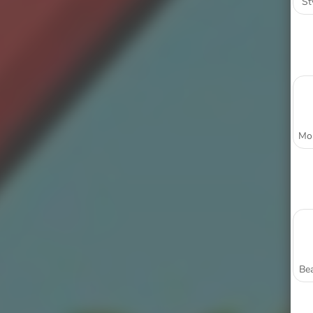
St
Bea