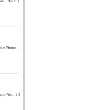
ylish Nail Art
Mobile Phone Case Design & DIY
uty Resort 2