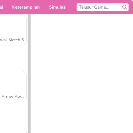
si
Keterampilan
Simulasi
Untukmu
waii Match 6
Tap Arrow Away