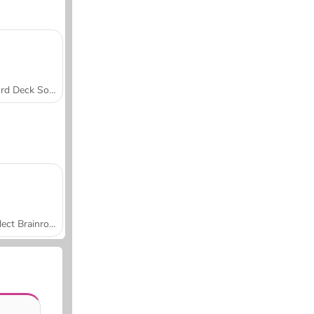
Word Deck Solitaire
Collect Brainrot Arena