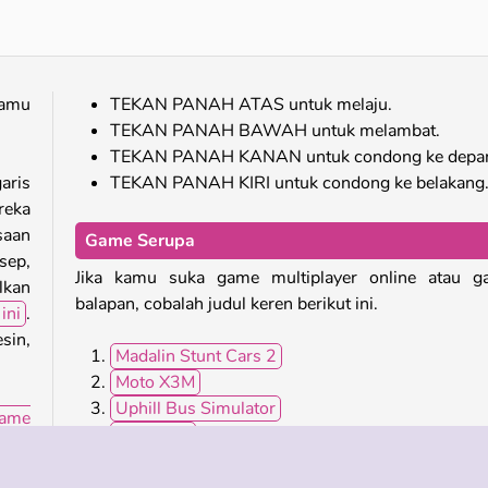
amu
TEKAN PANAH ATAS untuk melaju.
TEKAN PANAH BAWAH untuk melambat.
TEKAN PANAH KANAN untuk condong ke depa
aris
TEKAN PANAH KIRI untuk condong ke belakang
reka
saan
Game Serupa
sep,
Jika kamu suka game multiplayer online atau g
lkan
balapan, cobalah judul keren berikut ini.
ini
.
sin,
Madalin Stunt Cars 2
Moto X3M
Uphill Bus Simulator
ame
Drift Cars
akar
Burnin' Rubber 5 XS
tiap