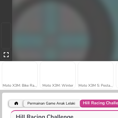
Moto X3M: Bike Racing
Moto X3M: Winter
Moto X3M 5: Pesta Di Kolam Renang
Hill Racing Chall
Permainan Game Anak Lelaki
Pembalap Kertas
Balap Uji Coba 2: Petualangan Gunung
Hill Racing Challenge