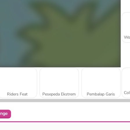
Riders Feat
Pesepeda Ekstrem
Pembalap Garis
enge
Uphill Rush 7: Waterpark
Extreme Car Stunt 3D