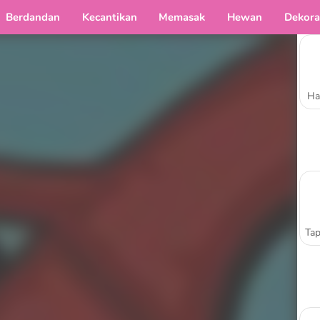
Berdandan
Kecantikan
Memasak
Hewan
Dekora
Ha