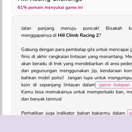
61% pemain menyukai game ini
Jalan panjang menuju puncak! Bisakah k
menggapainya di
Hill Climb Racing 2
?
Gabung dengan para pembalap gila untuk mencapai g
finis di akhir rangkaian lintasan yang menantang. Me
akan beradu di trek yang mendebarkan di area pede
dan pegunungan menggunakan jip, kendaraan kon
bahkan mobil polisi! Jangan lupa untuk mengumpu
koin di sepanjang lintasan dalam
game balapan 
Kamu bisa memakainya untuk memperbaiki ban, me
dan banyak lainnya!
Perhatikan juga indikator bahan bakarmu dalam
g
balapan di tanjakan
ini. Hanya ada sedikit bahan b
untuk terus melaju, jadi kamu harus mencarinya di se