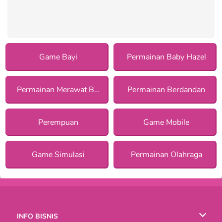
Game Bayi
Permainan Baby Hazel
Permainan Merawat Bayi
Permainan Berdandan
Perempuan
Game Mobile
Game Simulasi
Permainan Olahraga
INFO BISNIS