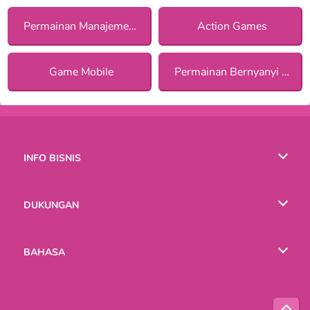
Permainan Manajemen bagi Anak Perempuan
Action Games
Game Mobile
Permainan Bernyanyi bagi Anak Perempuan
INFO BISNIS
Syarat-Syarat Pemakaian
DUKUNGAN
Kebijaksanaan Pribadi Kami
Bantuan
BAHASA
Cookies
English