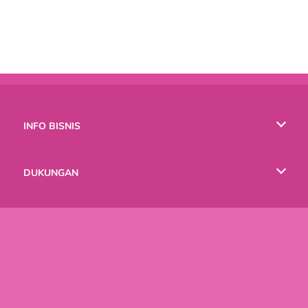
INFO BISNIS
Syarat-Syarat Pemakaian
DUKUNGAN
Kebijaksanaan Pribadi Kami
Bantuan
BAHASA
Cookies
English
Русский