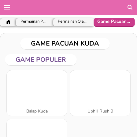
Game Pacuan Kuda
Permainan Populer
Permainan Olahraga
GAME PACUAN KUDA
GAME POPULER
Balap Kuda
Uphill Rush 9