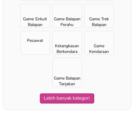
Game Sirkuit
Game Balapan
Game Trek
Balapan
Perahu
Balapan
Pesawat
Ketangkasan
Game
Berkendara
Kendaraan
Game Balapan
Tanjakan
Lebih banyak kategori