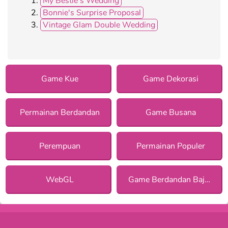
My Bestie's Wedding
Bonnie's Surprise Proposal
Vintage Glam Double Wedding
Game Kue
Game Dekorasi
Permainan Berdandan
Game Busana
Perempuan
Permainan Populer
WebGL
Game Berdandan Baju Pengantin