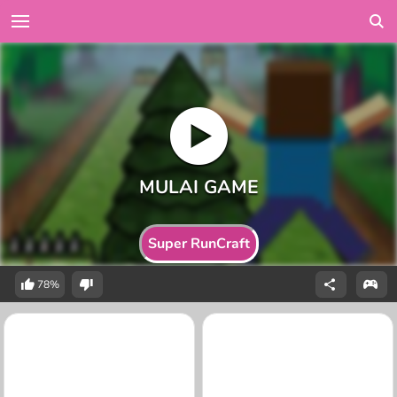
Super RunCraft
78%