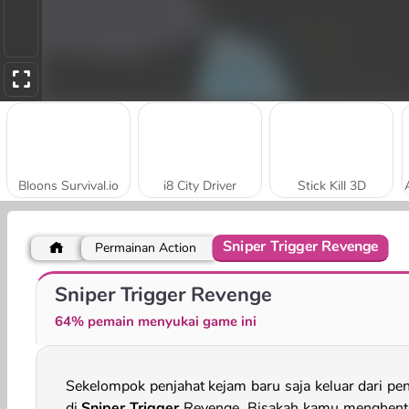
Bloons Survival.io
i8 City Driver
Stick Kill 3D
Sniper Trigger Revenge
Permainan Action
Traffic Racing
Vex X3M 3
Sniper Trigger Revenge
64% pemain menyukai game ini
Sekelompok penjahat kejam baru saja keluar dari pen
di
Sniper Trigger
Revenge. Bisakah kamu menghent