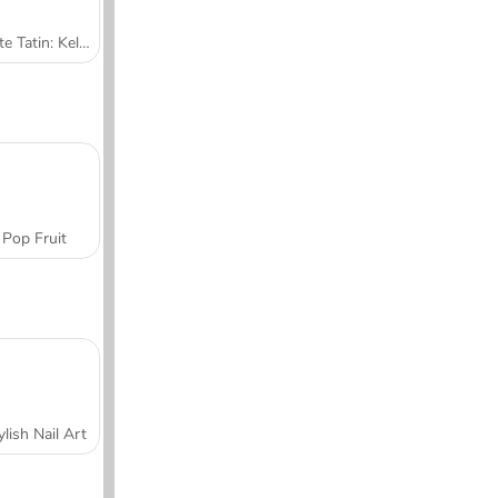
Tarte Tatin: Kelas Memasak Sara
Pop Fruit
ylish Nail Art