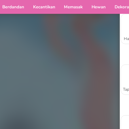
Berdandan
Kecantikan
Memasak
Hewan
Dekora
Ha