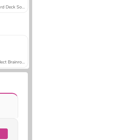
Word Deck Solitaire
Collect Brainrot Arena