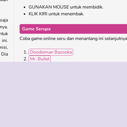
GUNAKAN MOUSE untuk membidik.
KLIK KIRI untuk menembak.
saja
nya.
Game Serupa
ntuk
Coba game online seru dan menantang ini selanjutny
ini.
isi,
Doodieman Bazooka
 Dia
Mr. Bullet
Stickman Archer 2
Johnny Revenge
Siapa Pengembang Sniper Trigger Revenge?
dia
ksi
Sniper Trigger Revenge dibuat oleh Kiz10.com.
nisi.
luru
alok