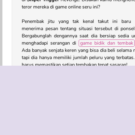
teror mereka di game online seru ini?
Penembak jitu yang tak kenal takut ini baru 
menerima pesan tentang situasi tersebut di ponsel
Bergabunglah dengannya saat dia bersiap sedia u
menghadapi serangan di
game bidik dan tembak
Ada banyak senjata keren yang bisa dia beli selama m
tapi dia hanya memiliki jumlah peluru yang terbatas.
harus memastikan setiap tembakan tepat sasaran!
Bagaimana Cara Memainkan Sniper Trigger
Revenge?
Bergabunglah dengan penembak jitu saat 
mengalahkan sekelompok penjahat di
game a
berbasis fisika ini. Tapi, dia tidak punya banyak amu
Kamu harus membantunya saat dia menembakkan pe
ke semua benda mulai dari bola penghancur hingga b
baja.