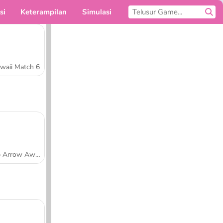
si
Keterampilan
Simulasi
Untukmu
waii Match 6
Tap Arrow Away