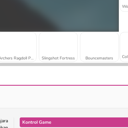
Archers Ragdoll Physics
Slingshot Fortress
Bouncemasters
Push.io
Smash Defense
jara
Kontrol Game
ikan