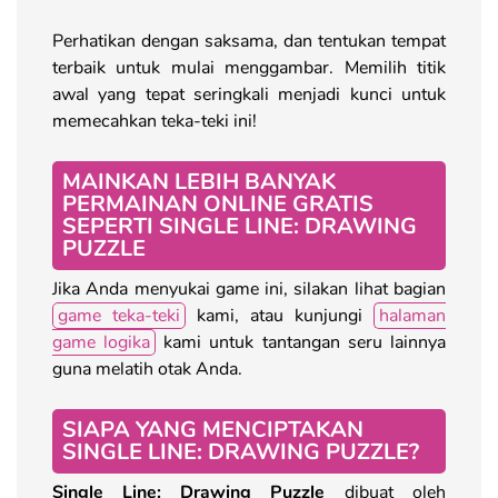
Perhatikan dengan saksama, dan tentukan tempat
terbaik untuk mulai menggambar. Memilih titik
awal yang tepat seringkali menjadi kunci untuk
memecahkan teka-teki ini!
MAINKAN LEBIH BANYAK
PERMAINAN ONLINE GRATIS
SEPERTI SINGLE LINE: DRAWING
PUZZLE
Jika Anda menyukai game ini, silakan lihat bagian
game teka-teki
kami, atau kunjungi
halaman
game logika
kami untuk tantangan seru lainnya
guna melatih otak Anda.
SIAPA YANG MENCIPTAKAN
SINGLE LINE: DRAWING PUZZLE?
Single Line: Drawing Puzzle
dibuat oleh