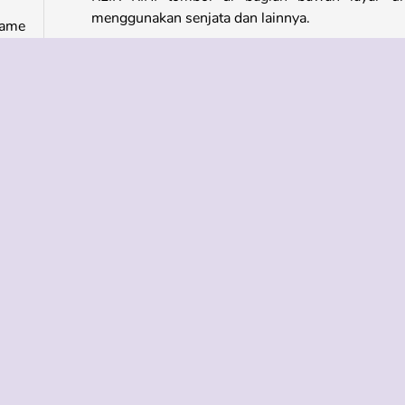
menggunakan senjata dan lainnya.
game
alah
Game Serupa
ngan
ajah
Game online yang keren ini juga akan membuatmu
kamu
beranjak dari kursi!
yang
roid
Dungeon Fury
dari
Kumu's Adventure
Bullet League: Robogeddon
Furious Adventure 2
Siapa yang Mengembangkan Sector 781?
kan.
n di
Sector 781 dibuat oleh desainer game bernama 
ngan
James dan didistribusikan oleh Refold.