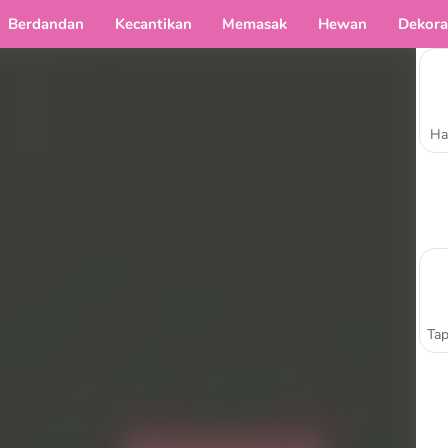
Berdandan
Kecantikan
Memasak
Hewan
Dekora
Ha