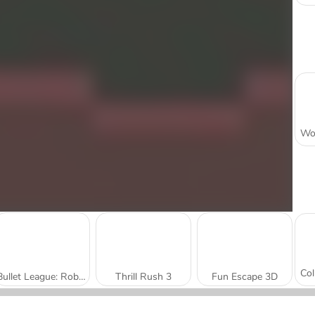
Bullet League: Robogeddon
Thrill Rush 3
Fun Escape 3D