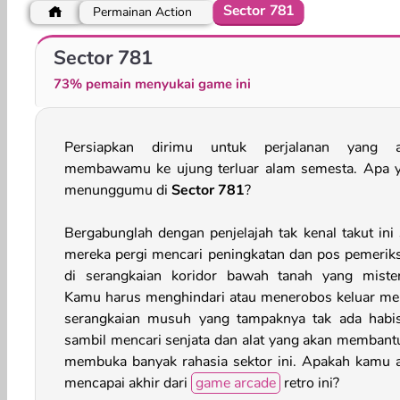
Sector 781
Permainan Action
Shortcut Run
Space Rush
Sector 781
73% pemain menyukai game ini
Persiapkan dirimu untuk perjalanan yang 
membawamu ke ujung terluar alam semesta. Apa 
menunggumu di
Sector 781
?
Bergabunglah dengan penjelajah tak kenal takut ini 
mereka pergi mencari peningkatan dan pos pemerik
di serangkaian koridor bawah tanah yang mister
Kamu harus menghindari atau menerobos keluar mel
serangkaian musuh yang tampaknya tak ada habi
sambil mencari senjata dan alat yang akan memban
membuka banyak rahasia sektor ini. Apakah kamu 
mencapai akhir dari
game arcade
retro ini?