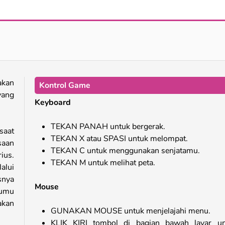
Stack Colors
Girl on Skates: Paper Blaze
akan
Kontrol Game
yang
Keyboard
TEKAN PANAH untuk bergerak.
saat
TEKAN X atau SPASI untuk melompat.
saan
TEKAN C untuk menggunakan senjatamu.
ius.
TEKAN M untuk melihat peta.
alui
snya
Mouse
tumu
akan
GUNAKAN MOUSE untuk menjelajahi menu.
KLIK KIRI tombol di bagian bawah layar un