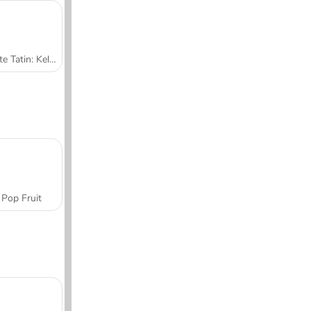
Tarte Tatin: Kelas Memasak Sara
Pop Fruit