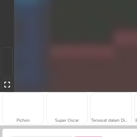
Pichon
Super Oscar
Tersesat dalam Dimensi: Permulaan