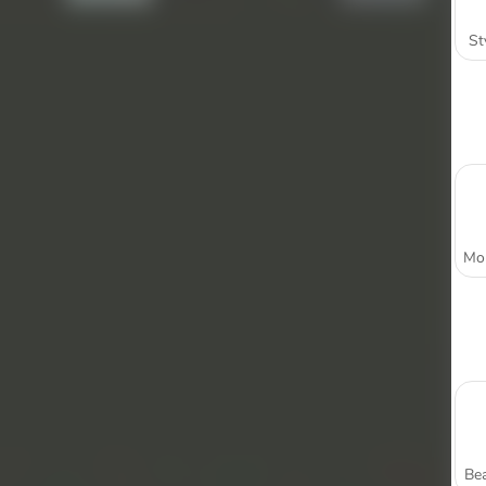
St
Bea