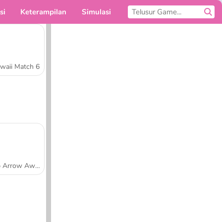
si
Keterampilan
Simulasi
Untukmu
waii Match 6
Tap Arrow Away