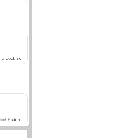
Word Deck Solitaire
Collect Brainrot Arena