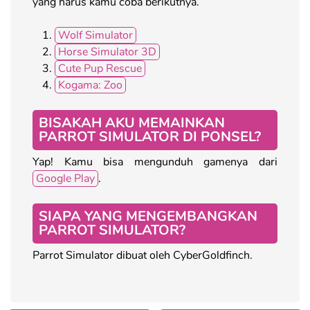
yang harus kamu coba berikutnya.
Wolf Simulator
Horse Simulator 3D
Cute Pup Rescue
Kogama: Zoo
BISAKAH AKU MEMAINKAN
PARROT SIMULATOR DI PONSEL?
Yap! Kamu bisa mengunduh gamenya dari
Google Play
.
SIAPA YANG MENGEMBANGKAN
PARROT SIMULATOR?
Parrot Simulator dibuat oleh CyberGoldfinch.