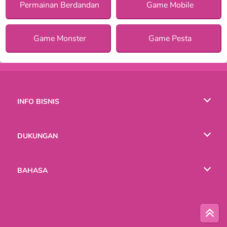
Permainan Berdandan
Game Mobile
Game Monster
Game Pesta
INFO BISNIS
Syarat-Syarat Pemakaian
DUKUNGAN
Kebijaksanaan Pribadi Kami
Bantuan
BAHASA
Cookies
English