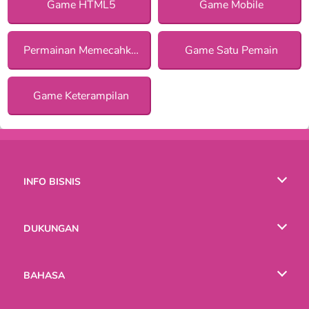
Game HTML5
Game Mobile
Permainan Memecahkan Misteri
Game Satu Pemain
Game Keterampilan
INFO BISNIS
Syarat-Syarat Pemakaian
DUKUNGAN
Kebijaksanaan Pribadi Kami
Bantuan
BAHASA
Cookies