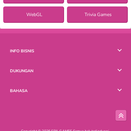
WebGL
Trivia Games
INFO BISNIS
Syarat-Syarat Pemakaian
DUKUNGAN
Kebijaksanaan Pribadi Kami
Bantuan
BAHASA
Cookies
English
Русский