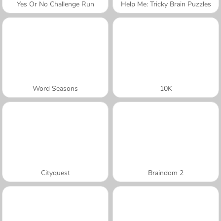
Yes Or No Challenge Run
Help Me: Tricky Brain Puzzles
Word Seasons
10K
Cityquest
Braindom 2