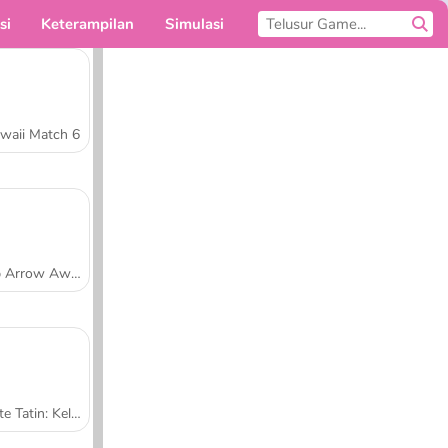
si
Keterampilan
Simulasi
Untukmu
waii Match 6
Tap Arrow Away
Tarte Tatin: Kelas Memasak Sara