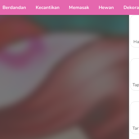
Berdandan
Kecantikan
Memasak
Hewan
Dekora
Ha