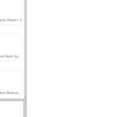
uty Resort 2
Word Deck Solitaire
Collect Brainrot Arena