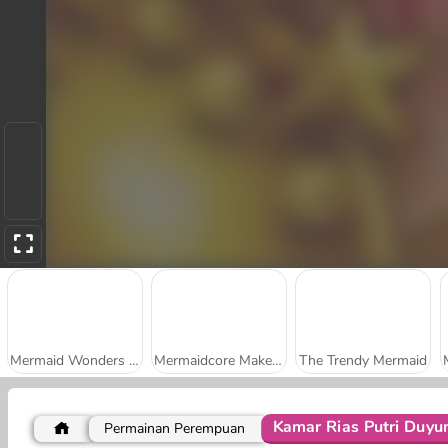
Mermaid Wonders Hidden Object
Mermaidcore Makeup
The Trendy Mermaid
Kamar Rias Putri Duyu
Permainan Perempuan