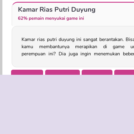
Putri Duyung: Ibu Melahirkan
Putri Duyung Terbang Ke Tokyo
Kamar Rias Putri Duyung
62% pemain menyukai game ini
Kamar rias putri duyung ini sangat berantakan. Bis
barang yang hilang. Seberapa cepat kamu d
kamu membantunya merapikan di game un
perempuan ini? Dia juga ingin menemukan bebe
Perempuan
Cari Gambar
Berdandan
Game P
INFO BISN
Syarat-Sy
Kebijaksan