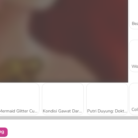
Bea
Mermaid Glitter Cupcakes
Kondisi Gawat Darurat Putri Duyung
Putri Duyung: Dokter Kulit
ng