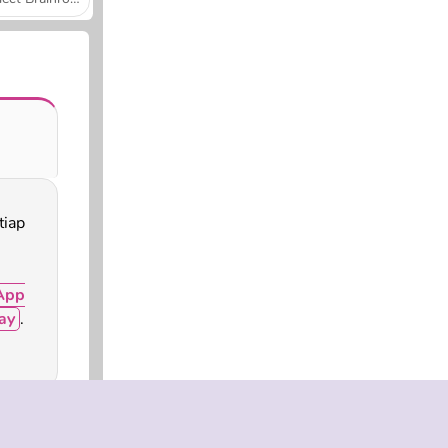
App
ay
.
!