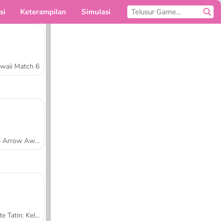
si
Keterampilan
Simulasi
Untukmu
waii Match 6
Tap Arrow Away
Tarte Tatin: Kelas Memasak Sara