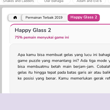
Snakes and Ladders
Ular Bahagia
Adam and Eve 6
Happy Glass 2
Permainan Terbaik 2019
Love Balls
Car Salon
Happy Glass 2
75% pemain menyukai game ini
Apa kamu bisa membuat gelas yang lucu ini bahagi
yang cepat dan ketelitian tinggi untuk mengalahkan 
game puzzle yang menantang ini? Ada tiga mode 
bisa membuatmu betah main berjam-jam. Cobalah
gelas itu hingga tepat pada batas garis air atau bali
ke posisi yang benar. Kamu memerlukan gerak ref
Terbaik 2019
Game Anak Lelaki
Game Logika