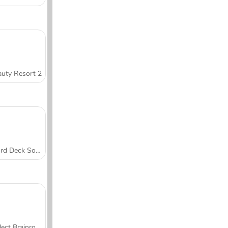
uty Resort 2
Word Deck Solitaire
Collect Brainrot Arena