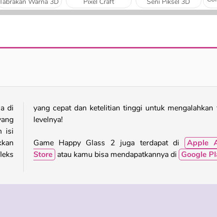
Tabrakan Warna 3D
Pixel Craft
Seni Piksel 3D
Dokter Kulit
Toko Gulali
a di
tiap
yang
levelnya!
 isi
kkan
Game Happy Glass 2 juga terdapat di
Apple 
leks
Store
atau kamu bisa mendapatkannya di
Google Pl
Puzzle
Satu Pemain
Keterampilan
Coba Sekarang