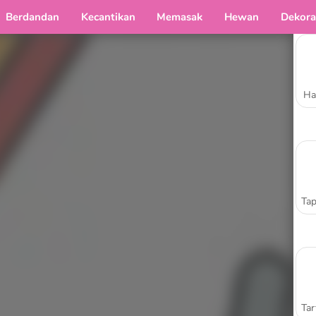
Berdandan
Kecantikan
Memasak
Hewan
Dekora
Ha