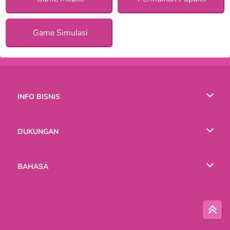
Game Simulasi
INFO BISNIS
Syarat-Syarat Pemakaian
DUKUNGAN
Kebijaksanaan Pribadi Kami
Bantuan
BAHASA
Cookies
English
Русский