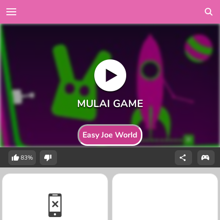
Easy Joe World
83%