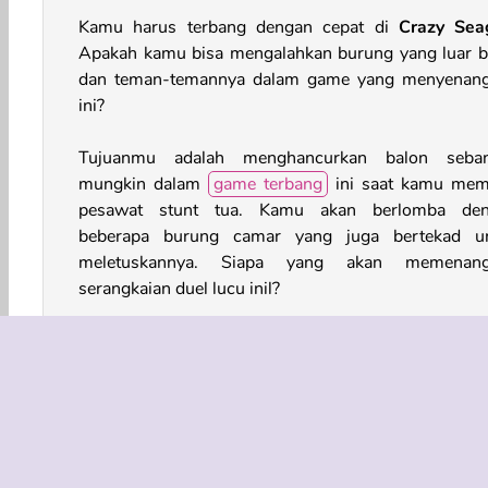
Kamu harus terbang dengan cepat di
Crazy Seag
Apakah kamu bisa mengalahkan burung yang luar b
dan teman-temannya dalam game yang menyenan
ini?
Tujuanmu adalah menghancurkan balon seba
mungkin dalam
game terbang
ini saat kamu memi
pesawat stunt tua. Kamu akan berlomba de
beberapa burung camar yang juga bertekad u
meletuskannya. Siapa yang akan memenang
serangkaian duel lucu inil?
Jika para burung mendahuluimu terlalu jauh di p
skor, cobalah untuk menyerang mereka den
propelermu. Itu akan menyingkirkan mereka dari 
selama beberapa detik. Kamu juga bisa mem
pesawat tambahan dan hal keren lainnya se
kompetisi.