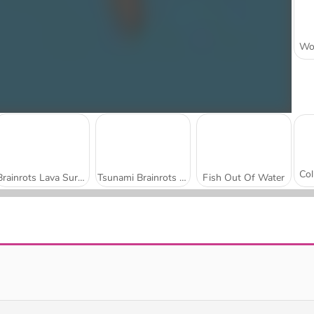
Brainrots Lava Survive Online
Tsunami Brainrots Online
Fish Out Of Water
Obby Rainbow Tower
Snowball Racing Multiplayer