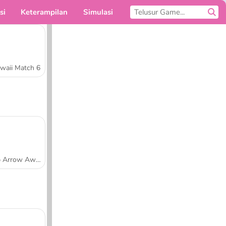
si
Keterampilan
Simulasi
Untukmu
waii Match 6
Tap Arrow Away