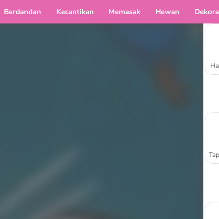
Berdandan
Kecantikan
Memasak
Hewan
Dekora
Ha