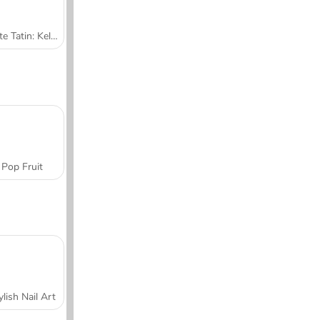
Tarte Tatin: Kelas Memasak Sara
Pop Fruit
ylish Nail Art