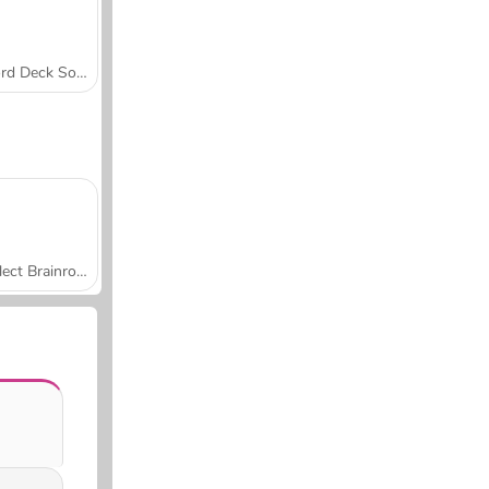
Word Deck Solitaire
Collect Brainrot Arena