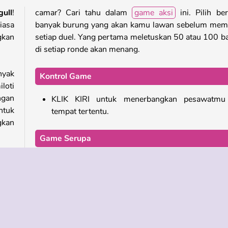
ull
!
camar? Cari tahu dalam
game aksi
ini. Pilih be
iasa
banyak burung yang akan kamu lawan sebelum mem
gkan
setiap duel. Yang pertama meletuskan 50 atau 100 b
di setiap ronde akan menang.
nyak
Kontrol Game
loti
ngan
KLIK KIRI untuk menerbangkan pesawatmu
ntuk
tempat tertentu.
kan
Game Serupa
Cobalah game online menyenangkan ini selanjutnya!
apan
gan
Swooop
game
Birdy Trick
buka
Frisbee Forever 2
lama
Jetpack Joyride