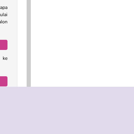
rapa
ulai
alon
 ke