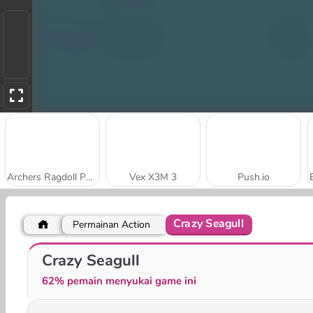
Archers Ragdoll Physics
Vex X3M 3
Push.io
Crazy Seagull
Permainan Action
1945 Air Force Space Shooter
Cut in Half
Crazy Seagull
62% pemain menyukai game ini