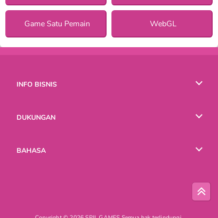
Game Satu Pemain
WebGL
INFO BISNIS
Syarat-Syarat Pemakaian
DUKUNGAN
Kebijaksanaan Pribadi Kami
Bantuan
BAHASA
Cookies
English
Русский
Copyright © 2026 SPIL GAMES Semua hak terlindungi.