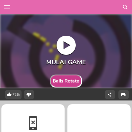
Balls Rotate
72%