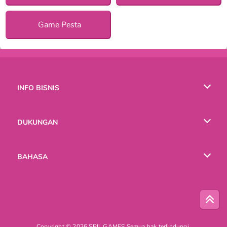
Game Pesta
INFO BISNIS
Syarat-Syarat Pemakaian
DUKUNGAN
Kebijaksanaan Pribadi Kami
Bantuan
BAHASA
Cookies
English
Русский
Copyright © 2026 SPIL GAMES Semua hak terlindungi.