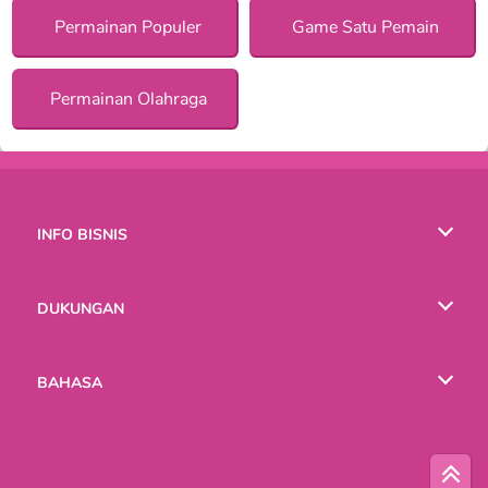
Permainan Populer
Game Satu Pemain
Permainan Olahraga
INFO BISNIS
Syarat-Syarat Pemakaian
DUKUNGAN
Kebijaksanaan Pribadi Kami
Bantuan
BAHASA
Cookies
English