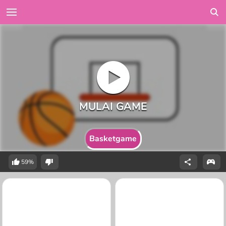
Basketgame
59%