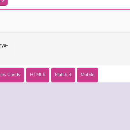
 2
Candy Tile Blast
Pasangan Permen
nya-
es Candy
HTML5
Match 3
Mobile
IS
DUKUNGAN
BAHASA