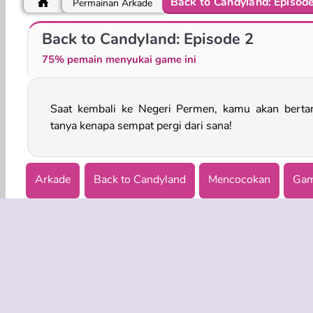
Back to Candyland: Episode
Permainan Arkade
Candy Match Saga
Pop Block
Back to Candyland: Episode 2
75% pemain menyukai game ini
Saat kembali ke Negeri Permen, kamu akan berta
tanya kenapa sempat pergi dari sana!
Arkade
Back to Candyland
Mencocokan
Gam
Memecahkan Misteri
Puzzle
INFO BISN