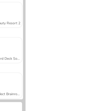
uty Resort 2
Word Deck Solitaire
Collect Brainrot Arena