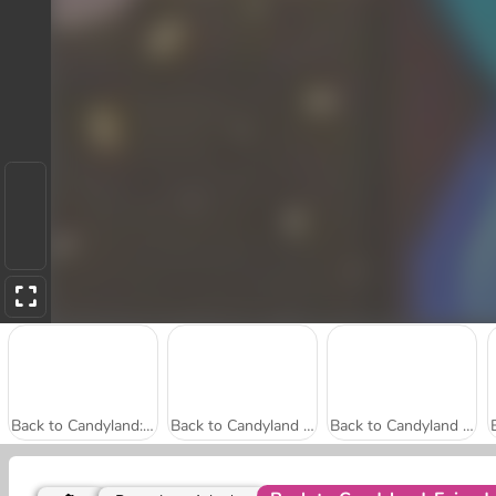
Back to Candyland: Episode 1
Back to Candyland 5: Gunung Coklat
Back to Candyland 4: Taman Permen