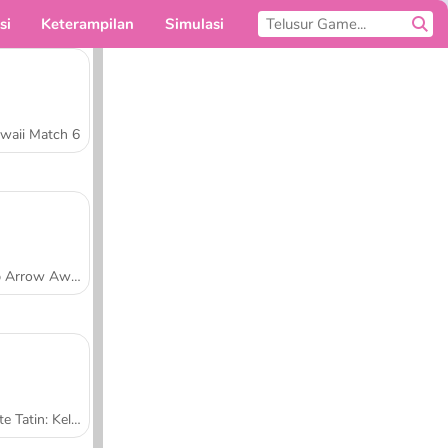
si
Keterampilan
Simulasi
Untukmu
waii Match 6
Tap Arrow Away
Tarte Tatin: Kelas Memasak Sara