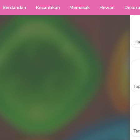
Berdandan
Kecantikan
Memasak
Hewan
Dekora
Ha